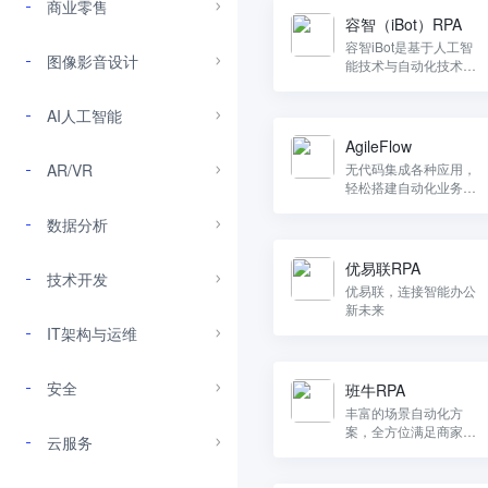
商业零售
容智（iBot）RPA
容智iBot是基于人工智
图像影音设计
能技术与自动化技术开
发的一款智能软件机器
人
AI人工智能
AgileFlow
AR/VR
无代码集成各种应用，
轻松搭建自动化业务流
程
数据分析
优易联RPA
技术开发
优易联，连接智能办公
新未来
IT架构与运维
安全
班牛RPA
丰富的场景自动化方
案，全方位满足商家业
云服务
务需求