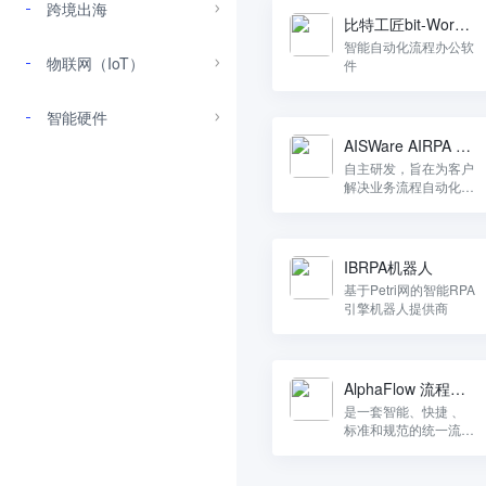
跨境出海
比特工匠bit-Worker
RPA
智能自动化流程办公软
物联网（IoT）
件
智能硬件
AISWare AIRPA 机
器人流程智能化研
自主研发，旨在为客户
解决业务流程自动化难
发平台
题，提高生产效率，加
快价值实现。
IBRPA机器人
基于Petri网的智能RPA
引擎机器人提供商
AlphaFlow 流程管
理和自动化平台
是一套智能、快捷 、
标准和规范的统一流程
管理、监控和自动化平
台