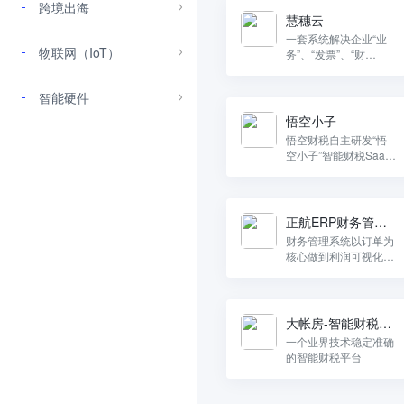
跨境出海
慧穗云
一套系统解决企业“业
物联网（IoT）
务”、“发票”、“财
务”、“税务”全流程闭环
管理
智能硬件
悟空小子
悟空财税自主研发“悟
空小子”智能财税SaaS
服务平台，利用SaaS
技术和人工服务结合的
方式，为企业提供“全
税种、财税一体化、自
正航ERP财务管理
动
系统
财务管理系统以订单为
核心做到利润可视化做
到成本可视化。
大帐房-智能财税平
台
一个业界技术稳定准确
的智能财税平台