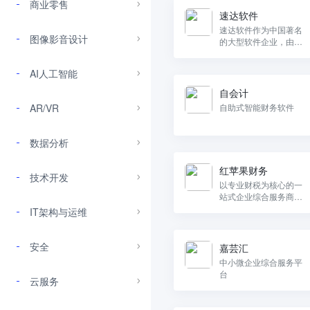
商业零售
速达软件
速达软件作为中国著名
图像影音设计
的大型软件企业，由多
家世界著名跨国公司投
资组建，是中国中小型
AI人工智能
企业管理软件市场的领
导者。
自会计
AR/VR
自助式智能财务软件
数据分析
红苹果财务
技术开发
以专业财税为核心的一
站式企业综合服务商，
为中小微企业提供专业
IT架构与运维
财税服务。
安全
嘉芸汇
中小微企业综合服务平
台
云服务