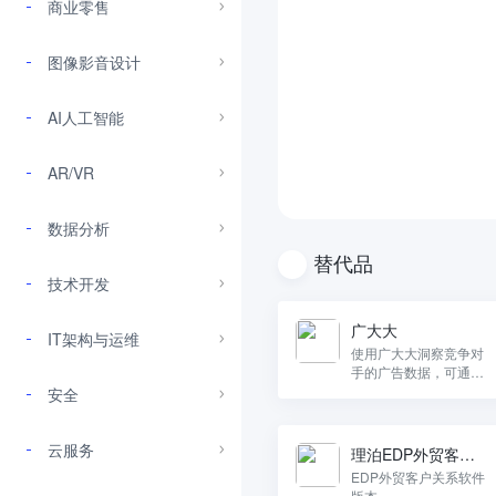
商业零售
图像影音设计
AI人工智能
AR/VR
数据分析
替代品
技术开发
广大大
IT架构与运维
使用广大大洞察竞争对
手的广告数据，可通过
全球渠道、媒体、广告
安全
主的不同维度广告数据
获取信息和灵感。
云服务
理泊EDP外贸客户
关系管理软件
EDP外贸客户关系软件
版本