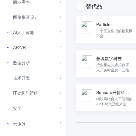
商业零售
替代品
图像影音设计
Particle
一个完全集成的物联网
AI人工智能
平台
AR/VR
叠境数字科技
数据分析
行业领先的虚拟数字
人、实时全息、三维重
建、自由视点等产品，
技术开发
为5G通讯、智慧零
售、智慧文娱、智慧城
市行业提供三维智能视
Sensoro升哲科技-
IT架构与运维
觉解决方案。
人工智能与机器视
物联网结合人工智能的
AIoT 时代已经来临 我
觉
安全
们革命性地融合 IoT 和
AI，让万物智联
云服务