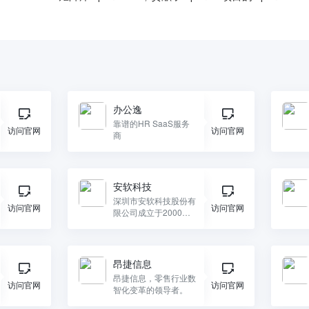
办公逸
靠谱的HR SaaS服务
访问官网
访问官网
商
安软科技
深圳市安软科技股份有
访问官网
访问官网
限公司成立于2000
年，是国家高新技术企
业和双软认证企业。安
软科技自成立以来，始
终致力于为中国公安行
昂捷信息
业提供系列信息化解决
昂捷信息，零售行业数
方案，是坚守公安行业
访问官网
访问官网
智化变革的领导者。
信息化建设时间最长的
企业之一。