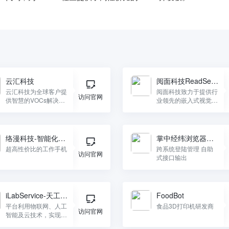
云汇科技
阅面科技ReadSens
e
云汇科技为全球客户提
阅面科技致力于提供行
访问官网
供智慧的VOCs解决方
业领先的嵌入式视觉识
案。
别技术，带来未来感的
AI产品和非凡交互体
验。
络漫科技-智能化工
掌中经纬浏览器机
作手机SaaS
器人工具
超高性价比的工作手机
跨系统登陆管理 自助
访问官网
式接口输出
iLabService-天工开
FoodBot
物
平台利用物联网、人工
食品3D打印机研发商
访问官网
智能及云技术，实现实
验室人、机、料、法、