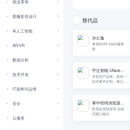
商业零售
图像影音设计
替代品
AI人工智能
办公逸
靠谱的HR SaaS服务
AR/VR
商
数据分析
宇泛智能-Uface人
技术开发
脸识别终端
丰富的产品线，提供一
站式硬件定制、接口开
发、软件开发等服务，
IT架构与运维
支持OEM，为您量身
打造更具竞争力的个性
化软硬件产品
掌中经纬浏览器机
安全
器人工具
跨系统登陆管理 自助
式接口输出
云服务