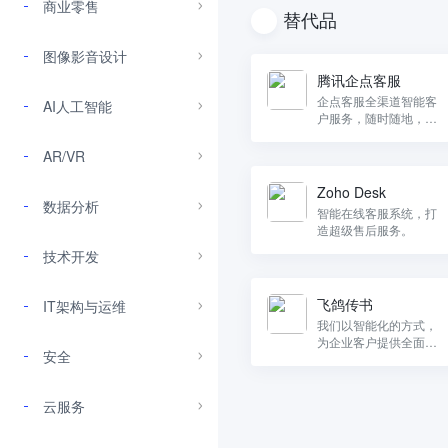
商业零售
替代品
图像影音设计
腾讯企点客服
企点客服全渠道智能客
AI人工智能
户服务，随时随地，智
能连接 升级体验，促
进转化。
AR/VR
Zoho Desk
数据分析
智能在线客服系统，打
造超级售后服务。
技术开发
飞鸽传书
IT架构与运维
我们以智能化的方式，
为企业客户提供全面的
安全
通讯服务。
云服务