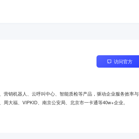
访问官方
、营销机器人、云呼叫中心、智能质检等产品，驱动企业服务效率与
智能营销能力升级。已服务网易严选、戴森、叮