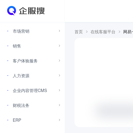
市场营销
首页
在线客服平台
网易
销售
客户体验服务
人力资源
企业内容管理CMS
财税法务
ERP