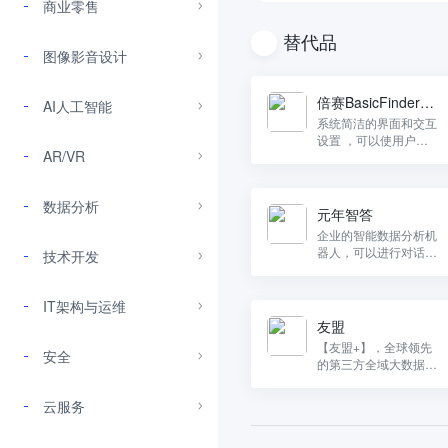
商业零售
替代品
图像影音设计
倍赛BasicFinder数
AI人工智能
据标注工具
系统简洁的界面和交互
设置 ，可以使用户迅
AR/VR
速熟练使用
数据分析
元年智答
企业的智能数据分析机
器人，可以进行对话式
技术开发
数据查询、数据预警，
具备主动分析数据的能
力。
IT架构与运维
友盟
【友盟+】，全球领先
安全
的第三方全域大数据服
务提供商
云服务