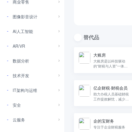
商业零售
图像影音设计
AI人工智能
替代品
AR/VR
大账房
数据分析
大账房是以科技驱动
的“财税与人资”一体化
服务平台。
技术开发
亿企财税·财税会员
IT架构与运维
助力办税人员基础财税
工作提效解忧，减少手
工繁琐操作，保障票账
安全
税业务合规。
云服务
企的宝财务
专注于企业财税服务