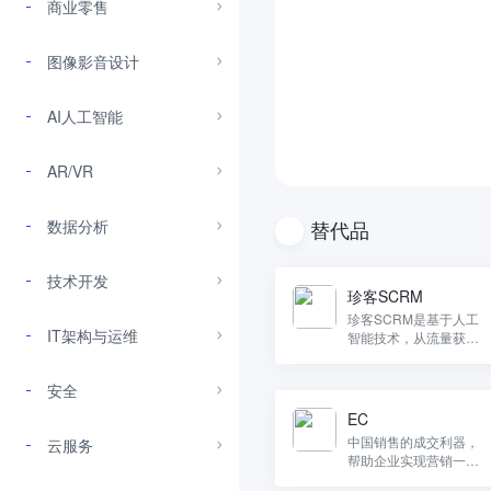
商业零售
图像影音设计
AI人工智能
AR/VR
数据分析
替代品
技术开发
珍客SCRM
珍客SCRM是基于人工
IT架构与运维
智能技术，从流量获
取、用户互动到最终销
售转化、运营管理的完
安全
整私域客户资产运营管
理平台。
EC
中国销售的成交利器，
云服务
帮助企业实现营销一体
化，统一管理客户资