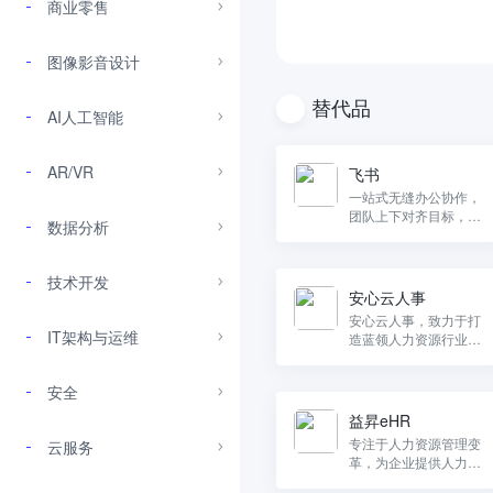
商业零售
图像影音设计
替代品
AI人工智能
AR/VR
飞书
一站式无缝办公协作，
团队上下对齐目标，全
数据分析
面激活组织和个人。飞
书，定义先进团队的工
作方式。
技术开发
安心云人事
安心云人事，致力于打
IT架构与运维
造蓝领人力资源行业数
字化运营服务平台。
安全
益昇eHR
专注于人力资源管理变
云服务
革，为企业提供人力资
源管理体系咨询、eHR