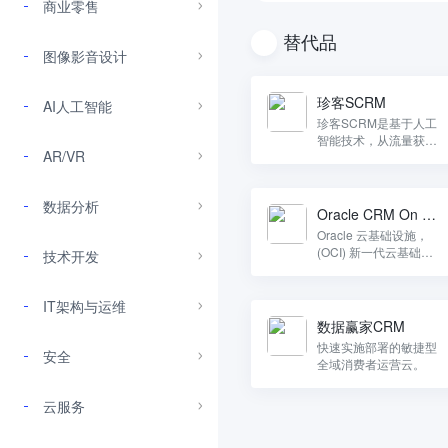
商业零售
替代品
图像影音设计
珍客SCRM
AI人工智能
珍客SCRM是基于人工
智能技术，从流量获
AR/VR
取、用户互动到最终销
售转化、运营管理的完
整私域客户资产运营管
数据分析
理平台。
Oracle CRM On D
emand
Oracle 云基础设施，
(OCI) 新一代云基础设
技术开发
施
IT架构与运维
数据赢家CRM
快速实施部署的敏捷型
安全
全域消费者运营云。
云服务