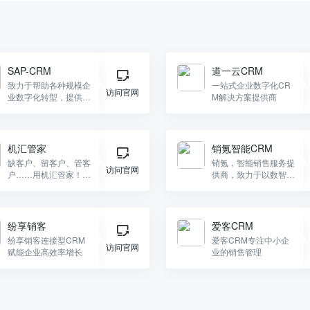
SAP-CRM
道一云CRM
致力于帮助各种规模企
一站式企业数字化CR
访问官网
业数字化转型，提供高
M解决方案提供商
度个性化的全渠道互动
体验，兑现品牌承诺，
进而赢得并留住客户，
增加收入。
机汇管家
销氪智能CRM
缺客户、留客户、管客
销氪，智能销售服务提
访问官网
户……用机汇管家！数
供商，致力于以数智科
据驱动，营销更轻松！
技帮助企业销售完成数
字化转型，提升销售与
管理效率。
纷享销客
爱客CRM
纷享销客连接型CRM
爱客CRM专注中小企
访问官网
赋能企业高效率增长
业的销售管理