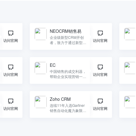
NEOCRM销售易
企业级新型CRM开创
访问官网
访问官网
者，致力于通过新型互
联网技术，打造符合数
字化时代下企业需求的
新一代CRM产品。
EC
中国销售的成交利器，
访问官网
访问官网
帮助企业实现营销一体
化，统一管理客户资
源，智能化的提升销售
效率，加速客户成交。
Zoho CRM
连续11年入选Gartner
访问官网
访问官网
销售自动化魔力象限,
携手25万家企业，挖掘
客户全生命周期价值。