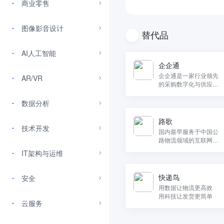
商业零售
图像影音设计
替代品
AI人工智能
企企通
企企通是一家行业领先
AR/VR
的采购数字化与供应链
协同软件提供商，致力
于实现企业间的互联互
数据分析
通。
路歌
技术开发
国内最早服务于中国公
路物流领域的互联网平
台之一。
IT架构与运维
快递鸟
安全
用数据让物流更高效
用科技让发货更简单
云服务