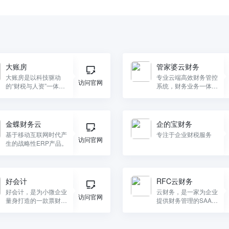
大账房
管家婆云财务
大账房是以科技驱动
专业云端高效财务管控
访问官网
的“财税与人资”一体化
系统，财务业务一体化
服务平台。
高效管理， 减少财务
固化工作量，大大提升
工作效率。
金蝶财务云
企的宝财务
基于移动互联网时代产
专注于企业财税服务
访问官网
生的战略性ERP产品。
好会计
RFC云财务
好会计，是为小微企业
云财务，是一家为企业
访问官网
量身打造的一款票财税
提供财务管理的SAAS
一体化的智能云财务sa
平台。能够完成一键报
as应用
销、财务处理、企业理
财等任务。