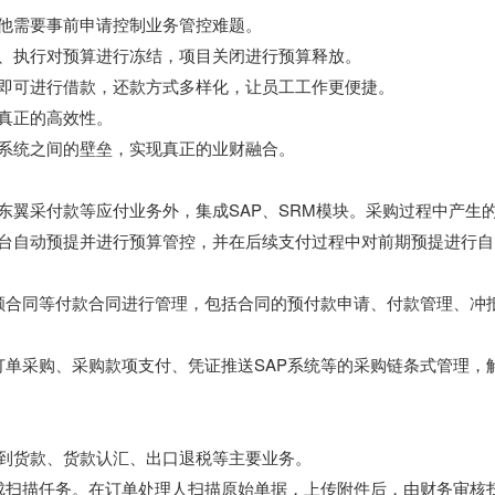
他需要事前申请控制业务管控难题。

、执行对预算进行冻结，项目关闭进行预算释放。

即可进行借款，还款方式多样化，让员工工作更便捷。

真正的高效性。

系统之间的壁垒，实现真正的业财融合。

东翼采付款等应付业务外，集成SAP、SRM模块。采购过程中产生
台自动预提并进行预算管控，并在后续支付过程中对前期预提进行自
额合同等付款合同进行管理，包括合同的预付款申请、付款管理、冲
订单采购、采购款项支付、凭证推送SAP系统等的采购链条式管理，
到货款、货款认汇、出口退税等主要业务。

成扫描任务。在订单处理人扫描原始单据，上传附件后，由财务审核