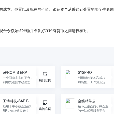
的成本、位置以及现在的价值。跟踪资产从采购到处置的整个生命周
ePROMIS ERP
SYSPRO
一个面向未来的平台，
利用新的架构和模块、
访问官网
利用先进技术改变您的
功能集、工作流及定制
业务结果。
功能"以便用户取得成
功"。
工博科技-SAP Busi
金蝶精斗云
ness One
适用于中小型企业的E
精斗云是面向小微企业
访问官网
RP，价格低实施快。S
的一站式云服务平台