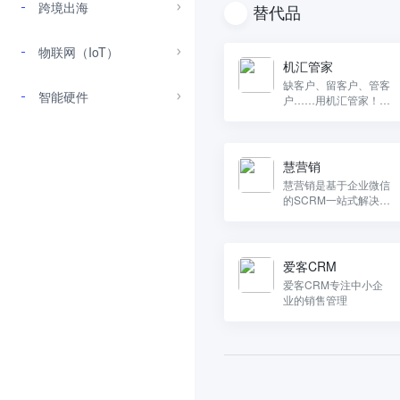
跨境出海
替代品
物联网（IoT）
机汇管家
缺客户、留客户、管客
智能硬件
户……用机汇管家！数
据驱动，营销更轻松！
慧营销
慧营销是基于企业微信
的SCRM一站式解决方
案，集市场线索管理、
营销获客、客户运营、
CRM、营销自动化、
会话存档等6大核心价
爱客CRM
值
爱客CRM专注中小企
业的销售管理