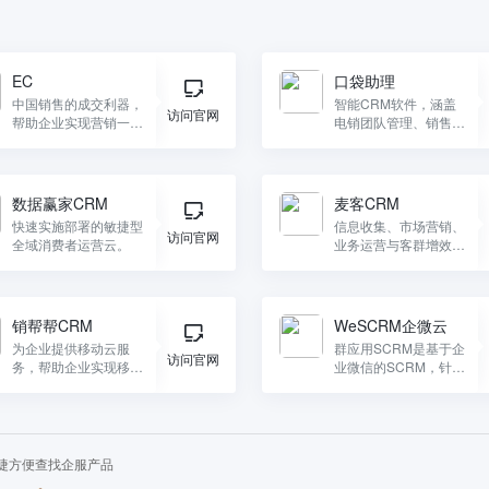
EC
口袋助理
中国销售的成交利器，
智能CRM软件，涵盖
访问官网
帮助企业实现营销一体
电销团队管理、销售业
化，统一管理客户资
绩提升、客户一站式管
源，智能化的提升销售
理等，为企业提供数字
效率，加速客户成交。
化营销解决方案，助力
企业业绩增长。
数据赢家CRM
麦客CRM
快速实施部署的敏捷型
信息收集、市场营销、
访问官网
全域消费者运营云。
业务运营与客群增效全
链集成的企业数字化运
营基础平台
销帮帮CRM
WeSCRM企微云
为企业提供移动云服
群应用SCRM是基于企
访问官网
务，帮助企业实现移动
业微信的SCRM，针对
化管理，提升企业运营
ToB和顾问式销售模式
效率。
的企业，实现内外部高
效协作，解决企业增长
难题。
捷方便查找企服产品