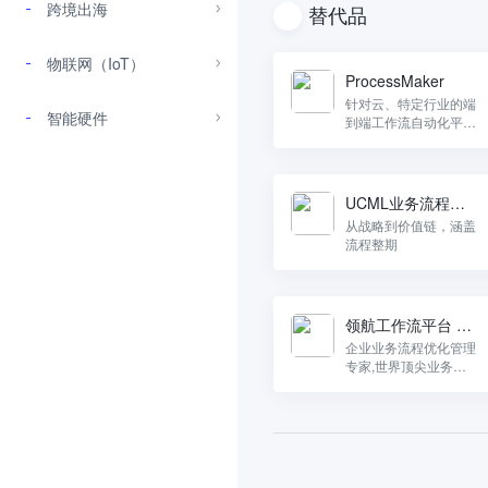
跨境出海
替代品
物联网（IoT）
ProcessMaker
针对云、特定行业的端
智能硬件
到端工作流自动化平
台，或将强大的工作流
嵌入到自己的软件应用
程序中。
UCML业务流程管
理系统
从战略到价值链，涵盖
流程整期
领航工作流平台 Na
vi-BPM
企业业务流程优化管理
专家,世界顶尖业务流
程管理平台