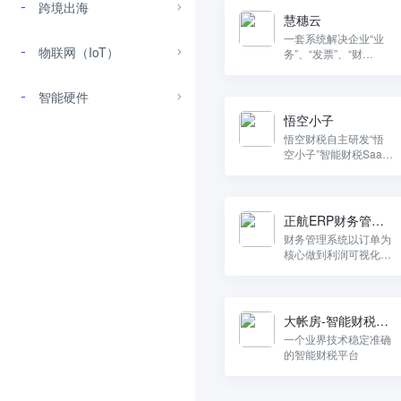
跨境出海
慧穗云
一套系统解决企业“业
物联网（IoT）
务”、“发票”、“财
务”、“税务”全流程闭环
管理
智能硬件
悟空小子
悟空财税自主研发“悟
空小子”智能财税SaaS
服务平台，利用SaaS
技术和人工服务结合的
方式，为企业提供“全
税种、财税一体化、自
正航ERP财务管理
动
系统
财务管理系统以订单为
核心做到利润可视化做
到成本可视化。
大帐房-智能财税平
台
一个业界技术稳定准确
的智能财税平台