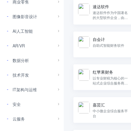
商业零售
速达软件
速达软件作为中国著名
图像影音设计
的大型软件企业，由多
家世界著名跨国公司投
资组建，是中国中小型
AI人工智能
企业管理软件市场的领
导者。
自会计
AR/VR
自助式智能财务软件
数据分析
红苹果财务
技术开发
以专业财税为核心的一
站式企业综合服务商，
为中小微企业提供专业
IT架构与运维
财税服务。
安全
嘉芸汇
中小微企业综合服务平
台
云服务