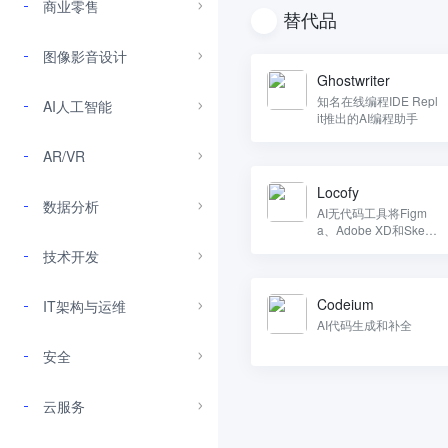
商业零售
替代品
图像影音设计
Ghostwriter
知名在线编程IDE Repl
AI人工智能
it推出的AI编程助手
AR/VR
Locofy
数据分析
AI无代码工具将Figm
a、Adobe XD和Sketc
h设计转换成前端代码
技术开发
Codeium
IT架构与运维
AI代码生成和补全
安全
云服务