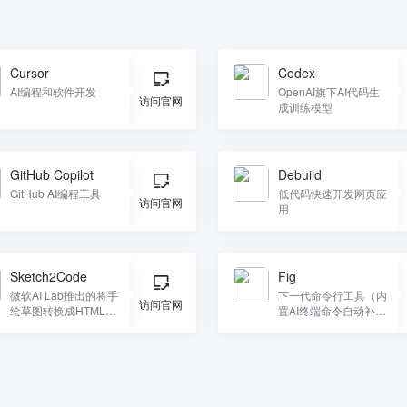
Cursor
Codex
AI编程和软件开发
OpenAI旗下AI代码生
访问官网
成训练模型
GitHub Copilot
Debuild
GitHub AI编程工具
低代码快速开发网页应
访问官网
用
Sketch2Code
Fig
微软AI Lab推出的将手
下一代命令行工具（内
访问官网
绘草图转换成HTML代
置AI终端命令自动补
码工具
全）