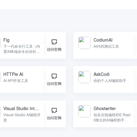
Fig
CodiumAI
下一代命令行工具（内
AI代码测试工具
访问官网
置AI终端命令自动补
全）
HTTPie AI
AskCodi
AI API开发工具
你的个人AI编程助手
访问官网
Visual Studio Intelli
Ghostwriter
Code
Visual Studio AI辅助开
知名在线编程IDE Repl
访问官网
发
it推出的AI编程助手