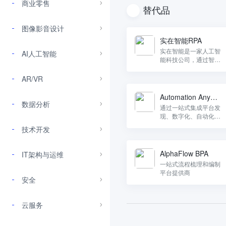
商业零售
替代品
图像影音设计
实在智能RPA
实在智能是一家人工智
AI人工智能
能科技公司，通过智能
软件机器人为企业和政
府提供数字化转型（智
AR/VR
能化+自动化）解决方
案。
Automation Anywh
数据分析
ere
通过一站式集成平台发
现、数字化、自动化和
分析流程。
技术开发
AlphaFlow BPA
IT架构与运维
一站式流程梳理和编制
平台提供商
安全
云服务