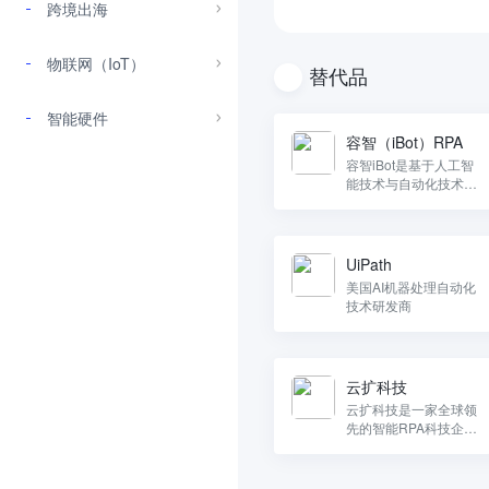
跨境出海
物联网（IoT）
替代品
智能硬件
容智（iBot）RPA
容智iBot是基于人工智
能技术与自动化技术开
发的一款智能软件机器
人
UiPath
美国AI机器处理自动化
技术研发商
云扩科技
云扩科技是一家全球领
先的智能RPA科技企
业，以自研的天匠智能
RPA平台为核心，致力
于为金融、能源、电