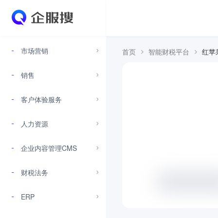
市场营销
首页
智能财税平台
红苹
销售
客户体验服务
人力资源
企业内容管理CMS
财税法务
ERP